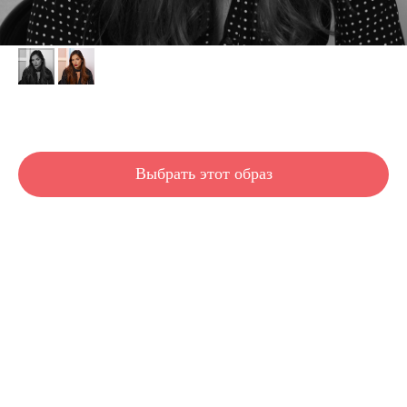
Peggy
Выбрать этот образ
Стрижка на длинные волосы «ПЕГГИ». Длинная стрижка с тонким градиентом и
гибкой укладкой. Доминирующим элементом образа , является новая техника
окрашивания контуринг прядей «modshair Surfer». Персиковые блики обрамляют
лицо и делают его особенно сияющим. Таким образом, этой осенью и зимой мы
объявляем о возвращении теплых тонов! Блестящие веки Пегги в сочетании с
красной помадой прекрасно отражают элегантный парижский силуэт.
Длина волос: длинные
Длина волос: удлиненные
Густота волос: большая
Густота волос: любая
Густота волос: низкая
Густота волос: средняя