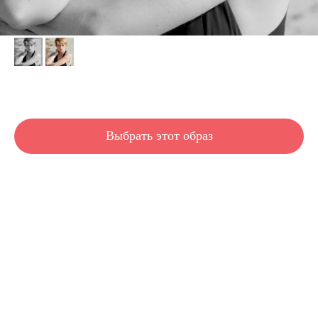
Dany
Выбрать этот образ
Короткая стрижка с объемным затылком и удлиненными волосами на висках.
Производит впечатление "отросшей стрижки", которую можно уложить небрежно,
или гладко, или объемно,в зависимости от вашего настроения. Подходит для
любой формы лица. Идеально для средней густоты волос. Подходит для тонких и
толстых волос.
Длина волос: короткие
Густота волос: любая
Густота волос: средняя
Густота волос: низкая
Тип волос: толстые
Тип волос: тонкие
Тип волос: любые