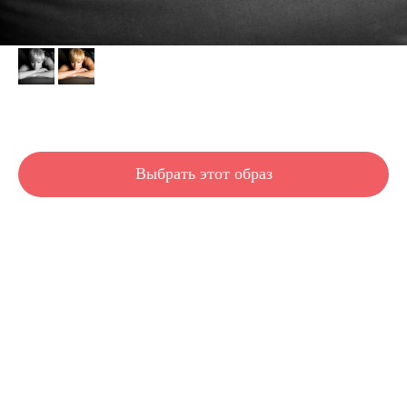
Sally
Выбрать этот образ
Короткая стрижка с объемной макушкой и коротким затылком. Подходит для тех,
кому нужен объем в верхней зоне. Отлично подходит для тонких волос, а также
для волос средней густоты. Идеально для овального лица.
Длина волос: короткие
Густота волос: любая
Густота волос: средняя
Густота волос: большая
Тип волос: прямые
Тип волос: плотные
Тип волос: любые
Тип лица: овальный
Тип лица: удлиненный