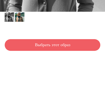
Emmanuelle
Выбрать этот образ
Образ с утра до вечера. Ну что тут особенного? Мы уже это видели... Хочу
заметить - вы ошибаетесь. Это высокого технологичный образ, со множеством
хитрых уловок, спрятанных внутри. Позволяющих стрижки вести себя так, как не
вело себя ваше каре. Эммануэль может сохранять форму дольше многих, секрет
называется - "treamtechnik" . Особенная, для особенных.
Длина волос: ниже скул
Густота волос: любая
Густота волос: средняя
Густота волос: низкая
Тип волос: средние
Тип волос: прямые
Тип волос: любые