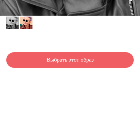
Eva
Выбрать этот образ
Короткая стильная стрижка для уверенных девушек и женщин. Подчеркнет овал
лица и добавит визуально густоты, если волосы тонкие. Подходит для средней и
низкой густоты.
Длина волос: короткие
Густота волос: любая
Густота волос: средняя
Густота волос: низкая
Тип волос: тонкие
Тип волос: волнистые
Тип волос: любые
Тип лица: квадратный
Тип лица: круглый