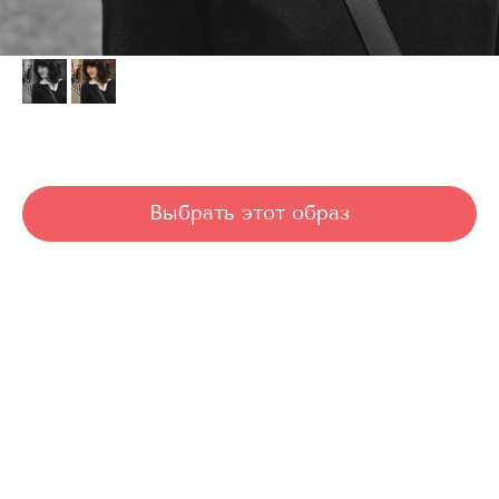
Maria-Carla
Выбрать этот образ
Мария Карла. Еще один пример технический безупречной формы. Пряди чёлки
выстроены аркой, распределяя её объём волос, легкий переход в градуировку у
лица. Её чертёж, подобен идеально сшитому костюму, оставил взору только
достоинства, которые вне времени и моды. Редкая работа, это тот случай, когда
лучше сказать меньше.
Длина волос: до плеч
Густота волос: любая
Густота волос: большая
Густота волос: средняя
Тип волос: волнистые
Тип волос: мягкие
Тип волос: любые